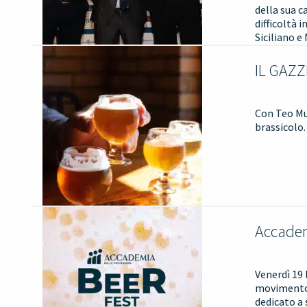
della sua c
difficoltà 
Siciliano e
IL GAZZ
Con Teo Mus
brassicolo.
Accadem
Venerdì 19 
movimento 
dedicato a 