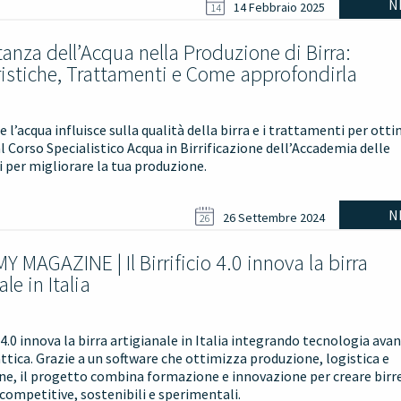
N
14 Febbraio 2025
14
anza dell’Acqua nella Produzione di Birra:
ristiche, Trattamenti e Come approfondirla
 l’acqua influisce sulla qualità della birra e i trattamenti per otti
l Corso Specialistico Acqua in Birrificazione dell’Accademia delle
 per migliorare la tua produzione.
N
26 Settembre 2024
26
MAGAZINE | Il Birrificio 4.0 innova la birra
le in Italia
io 4.0 innova la birra artigianale in Italia integrando tecnologia ava
attica. Grazie a un software che ottimizza produzione, logistica e
one, il progetto combina formazione e innovazione per creare birr
 competitive, sostenibili e sperimentali.