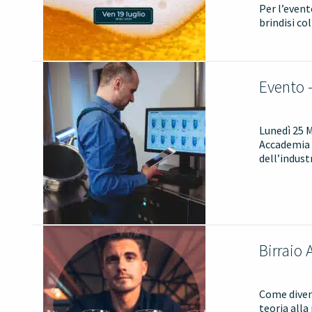
Per l’event
brindisi co
Evento 
Lunedì 25 
Accademia d
dell’industr
Birraio
Come divent
teoria alla