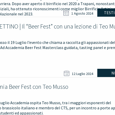
arriera. Dopo aver aperto il birrificio nel 2020 a Trapani, nonostant
iniziali, ha ottenuto riconoscimenti come miglior Birrificio Artigia
TEST
1 Agosto 2024
 Nazionale nel 2023.
01
ETTINO | Il “Beer Fest” con una lezione di Teo M
so il 19 Luglio l’evento che chiama a raccolta gli appassionati de
 Ad Accademia Beer Fest Masterclass guidata, tasting panel e prem
N
12 Luglio 2024
12
ia Beer Fest con Teo Musso
luglio Accademia ospita Teo Musso, tra i maggiori esponenti del
brassicolo italiano e membro del CTS, per un incontro a porte a
studenti ed appassionati.