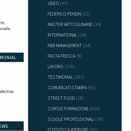
VIDEO
(47)
FEDERICO PENDIN
(12)
ni.
MASTER ARTI CULINARIE
(34)
onale.
INTERNATIONAL
(14)
F&B MANAGEMENT
(24)
PASTA FRESCA
(8)
IMONIAL
LAVORO
(176)
TESTIMONIAL
(197)
COMUNICATI STAMPA
(91)
cademia:
STREET FOOD
(18)
CORSI E FORMAZIONE
(634)
SCUOLE PROFESSIONALI
(39)
EWS
ISTITUTO SUPERIORE
(55)