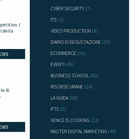
CYBER SECURITY
(7)
ITS
(3)
etitivo. I
i della
VIDEO PRODUCTION
(8)
DIARIO DI DEGUSTAZIONE
(10)
ECOMMERCE
(19)
EWS
EVENTI
(45)
BUSINESS SCHOOL
(62)
RISORSE UMANE
(24)
le di
o
LA GUIDA
(58)
IFTS
(5)
VENICE IS COOKING
(12)
EWS
MASTER DIGITAL MARKETING
(49)