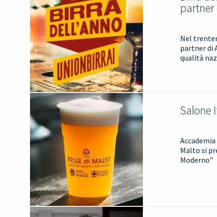
partner
Nel trente
partner di 
qualità naz
Salone I
Accademia d
Malto si p
Moderno”