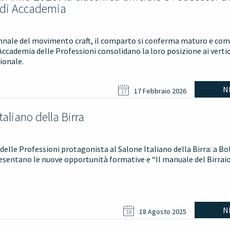
 di Accademia
nnale del movimento craft, il comparto si conferma maturo e comp
Accademia delle Professioni consolidano la loro posizione ai vertic
ionale.
N
17 Febbraio 2026
17
taliano della Birra
elle Professioni protagonista al Salone Italiano della Birra: a Bol
resentano le nuove opportunità formative e “Il manuale del Birrai
N
18 Agosto 2025
18