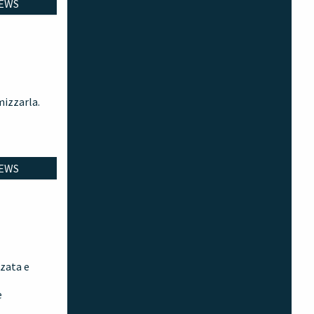
EWS
mizzarla.
EWS
nzata e
e