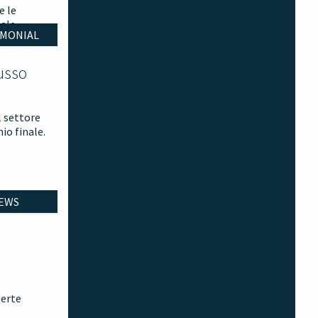
e le
nale
IMONIAL
usso
l settore
io finale.
EWS
perte