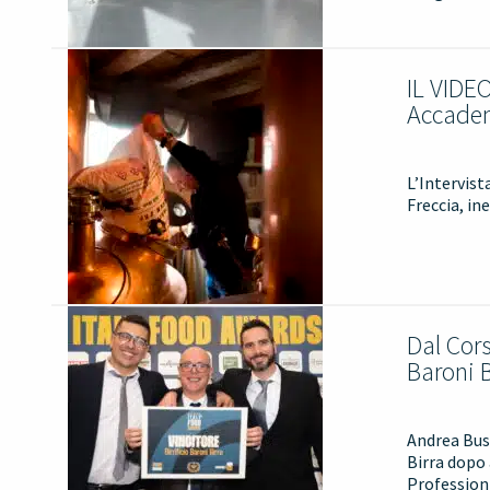
IL VIDEO
Accadem
L’Intervist
Freccia, in
Dal Cors
Baroni B
Andrea Buse
Birra dopo 
Professioni