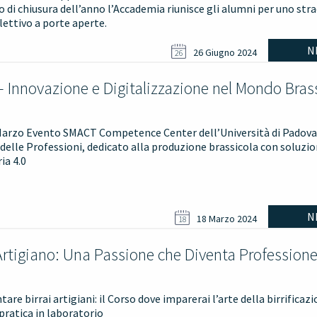
o di chiusura dell’anno l’Accademia riunisce gli alumni per uno str
llettivo a porte aperte.
N
26 Giugno 2024
26
– Innovazione e Digitalizzazione nel Mondo Bras
Marzo Evento SMACT Competence Center dell’Università di Padova
elle Professioni, dedicato alla produzione brassicola con soluzio
ia 4.0
N
18 Marzo 2024
18
 Artigiano: Una Passione che Diventa Profession
are birrai artigiani: il Corso dove imparerai l’arte della birrificazi
 pratica in laboratorio