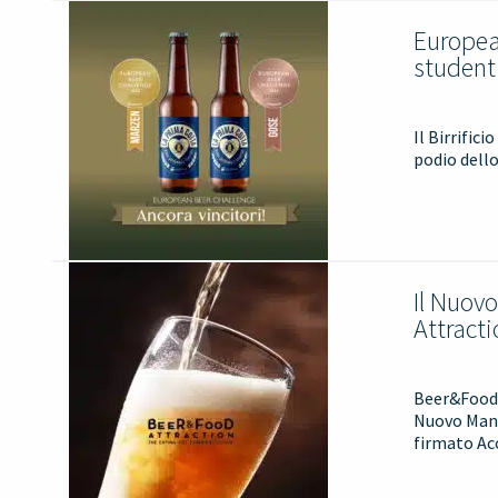
Europea
studenti
Il Birrific
podio dell
Il Nuov
Attracti
Beer&Food A
Nuovo Manu
firmato Ac