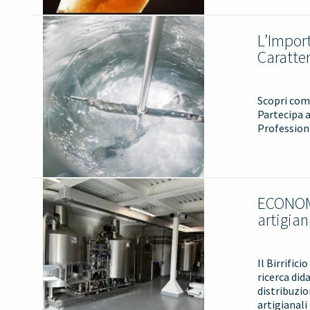
L’Import
Caratte
Scopri come
Partecipa a
Professioni
ECONOMY 
artigiana
Il Birrific
ricerca did
distribuzi
artigianali