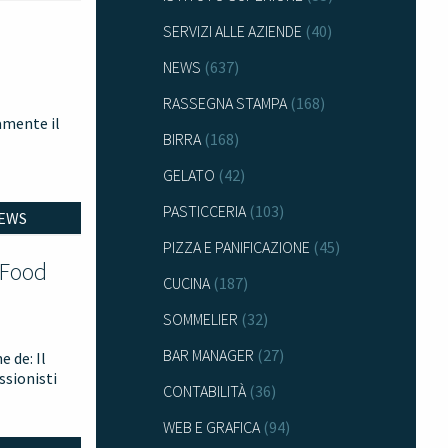
SERVIZI ALLE AZIENDE
(40)
NEWS
(637)
RASSEGNA STAMPA
(168)
amente il
BIRRA
(168)
GELATO
(42)
PASTICCERIA
(103)
EWS
PIZZA E PANIFICAZIONE
(45)
&Food
CUCINA
(187)
SOMMELIER
(32)
BAR MANAGER
(27)
 de: Il
ssionisti
CONTABILITÀ
(36)
WEB E GRAFICA
(94)