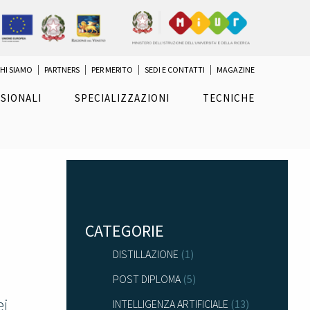
HI SIAMO
PARTNERS
PER MERITO
SEDI E CONTATTI
MAGAZINE
SIONALI
SPECIALIZZAZIONI
TECNICHE
CATEGORIE
DISTILLAZIONE
(1)
POST DIPLOMA
(5)
ei
INTELLIGENZA ARTIFICIALE
(13)