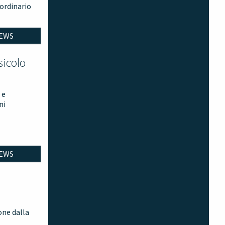
aordinario
EWS
sicolo
 e
ni
EWS
e
one dalla