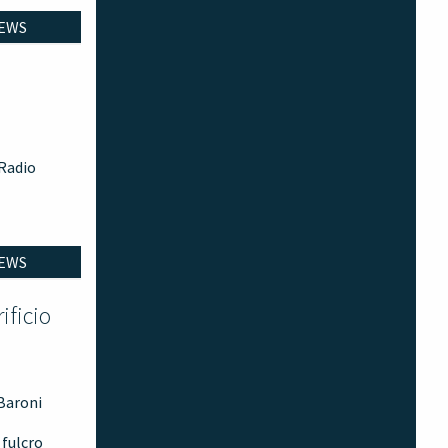
EWS
 Radio
EWS
ificio
 Baroni
 fulcro