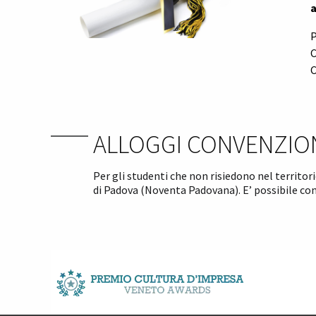
a
P
C
C
ALLOGGI CONVENZIO
Per gli studenti che non risiedono nel territor
di Padova (Noventa Padovana). E’ possibile con