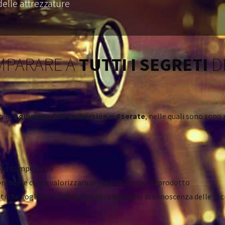
 delle attrezzature
MPARARE A
TUTTI I SEGRETI
D
so in
2 giornate full-immersion o 4 serate
, nelle quali sono sono
loro competenze
endere come valorizzare al meglio il proprio prodotto
ti che vogliano accrescere il loro bagaglio di conoscenza delle tec