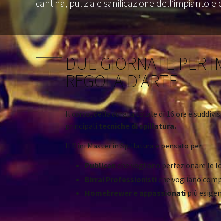
cantina, pulizia e sanificazione dell’impianto e
DUE GIORNATE PER I
REGOLA D’ARTE
Il corso, della durata totale di 16 ore è suddivi
principali
tecniche di spillatura.
Il Mini Master in Spillatura è pensato per
Publican
che vogliano perfezionare le 
Birrai Professionisti
che vogliano compr
Homebrewer e appassionati
più esigen