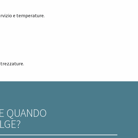
ervizio e temperature.
ttrezzature.
E QUANDO
OLGE?