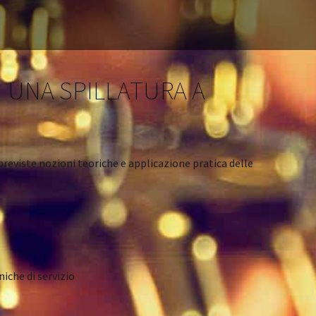
I UNA SPILLATURA A
 previste nozioni teoriche e applicazione pratica delle
niche di servizio