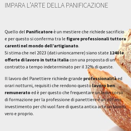
IMPARA L’ARTE DELLA PANIFICAZIONE
Quello del
Panificatore
è un mestiere che richiede sacrificio
e per questo si conferma tra le
figure professionali tuttora
carenti nel mondo dell’artigianato
.
Si stima che nel 2023 (dati unioncamere) siano state
1240 le
offerte di lavoro in tutta Italia
con una proposta di un
contratto a tempo indeterminato per il 32% di queste.
Il lavoro del Panettiere richiede grande
professionalità
ed
orari notturni, requisiti che rendono questo
lavoro ben
remunerato
ed è per questo che frequentare un buon corso
di formazione per la professione di panettiere è un ottimo
investimento per chi vuol fare di questa antica arte un lavoro
vero e proprio.