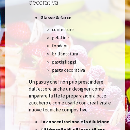
decorativa
Glasse & farce
confetture
gelatine
fondant
brillantatura
pastigliaggi
pasta decorativa
Un pastry chef non può prescindere
dall’essere anche un designer: come
imparare tutte le preparazioni a base
zucchero e come usarle con creatività e
nuove tecniche compositive.
La concentrazione e la diluizione
Gli idrocolloidi e il loro utilizzo