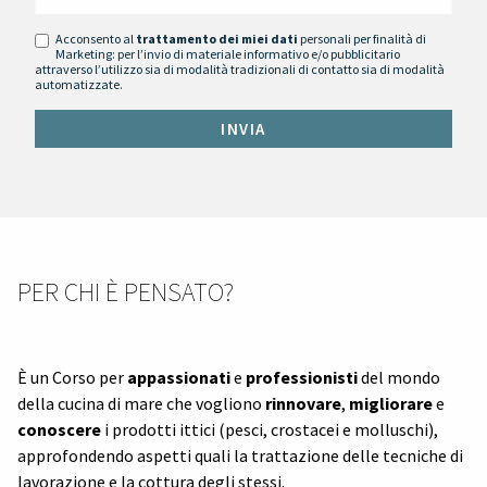
Acconsento al
trattamento dei miei dati
personali per finalità di
Marketing: per l’invio di materiale informativo e/o pubblicitario
attraverso l’utilizzo sia di modalità tradizionali di contatto sia di modalità
automatizzate.
PER CHI È PENSATO?
È un Corso per
appassionati
e
professionisti
del mondo
della cucina di mare che vogliono
rinnovare
,
migliorare
e
conoscere
i prodotti ittici (pesci, crostacei e molluschi),
approfondendo aspetti quali la trattazione delle tecniche di
lavorazione e la cottura degli stessi.