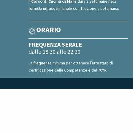
Il
Corso di Cucina di Mare
dura 3 settimane nella
formula infrasettimanale con 1 lezione a settimana.
ORARIO
FREQUENZA SERALE
dalle 18:30 alle 22:30
La frequenza minima per ottenere l’attestato di
Certificazione delle Competenze è del 70%.
COME ISCRIVERTI
E QUANTO COSTA
L’iscrizione al corso avviene attraverso questo sito, prosegui
selezionando l’edizione di tuo interesse e premi “ISCRIVITI
SUBITO” per continuare.