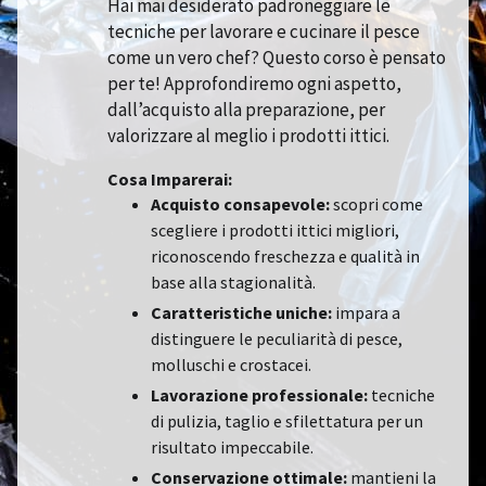
Hai mai desiderato padroneggiare le
tecniche per lavorare e cucinare il pesce
come un vero chef? Questo corso è pensato
per te! Approfondiremo ogni aspetto,
dall’acquisto alla preparazione, per
valorizzare al meglio i prodotti ittici.
Cosa Imparerai:
Acquisto consapevole:
scopri come
scegliere i prodotti ittici migliori,
riconoscendo freschezza e qualità in
base alla stagionalità.
Caratteristiche uniche:
impara a
distinguere le peculiarità di pesce,
molluschi e crostacei.
Lavorazione professionale:
tecniche
di pulizia, taglio e sfilettatura per un
risultato impeccabile.
Conservazione ottimale:
mantieni la