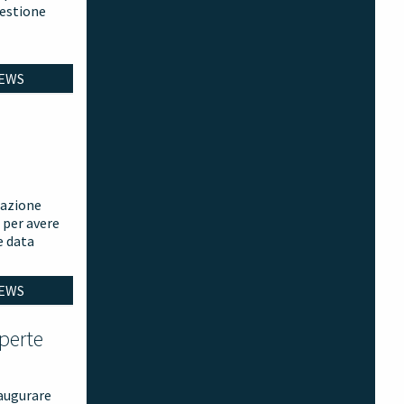
gestione
EWS
razione
 per avere
e data
EWS
aperte
naugurare