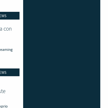
EWS
va con
treaming
EWS
ste
oprio