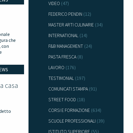
VIDEO
(47)
FEDERICO PENDIN
(12)
MASTER ARTI CULINARIE
(34)
ionale
INTERNATIONAL
(14)
gura che
, con
F&B MANAGEMENT
(24)
e
PASTA FRESCA
(8)
LAVORO
(176)
EWS
TESTIMONIAL
(197)
da casa
COMUNICATI STAMPA
(91)
STREET FOOD
(18)
CORSI E FORMAZIONE
(634)
ddetto
SCUOLE PROFESSIONALI
(39)
ISTITUTO SUPERIORE
(55)