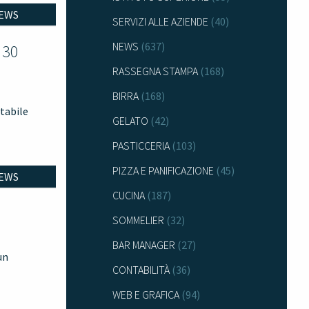
EWS
SERVIZI ALLE AZIENDE
(40)
NEWS
(637)
 30
RASSEGNA STAMPA
(168)
BIRRA
(168)
ntabile
GELATO
(42)
PASTICCERIA
(103)
PIZZA E PANIFICAZIONE
(45)
EWS
CUCINA
(187)
SOMMELIER
(32)
BAR MANAGER
(27)
un
CONTABILITÀ
(36)
WEB E GRAFICA
(94)