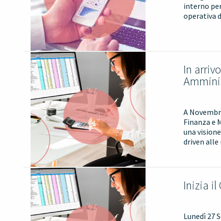
interno pe
operativa d
In arriv
Amminis
A Novembre 
Finanza e 
una visione
driven alle
Inizia i
Lunedì 27 