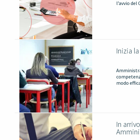
l’avvio del
Inizia l
Amministra
competenze
modo effica
In arriv
Amminis