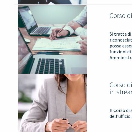
Corso d
Si tratta d
riconosciut
possa esser
funzioni di
Amministra
Corso d
in stre
Il Corso di
dell’uffici