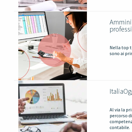
Amminist
professi
Nella top t
sono ai pri
ItaliaOg
Al via la p
percorso di
competenze
contabile.