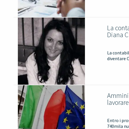
La conta
Diana C
La contabil
diventare C
Amminis
lavorar
Entro i pro
740mila nuo