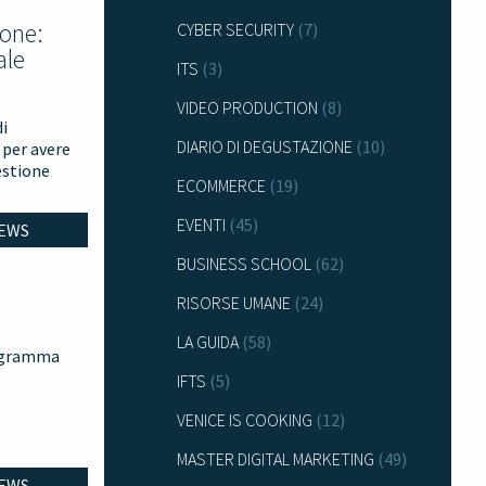
ione:
CYBER SECURITY
(7)
ale
ITS
(3)
VIDEO PRODUCTION
(8)
di
DIARIO DI DEGUSTAZIONE
(10)
 per avere
estione
ECOMMERCE
(19)
EVENTI
(45)
EWS
BUSINESS SCHOOL
(62)
RISORSE UMANE
(24)
LA GUIDA
(58)
rogramma
IFTS
(5)
VENICE IS COOKING
(12)
MASTER DIGITAL MARKETING
(49)
EWS