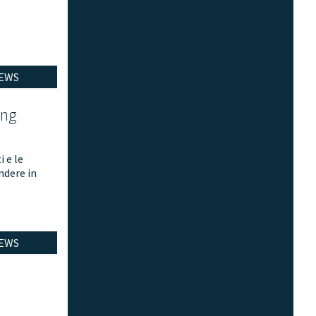
EWS
ing
 e le
ndere in
EWS