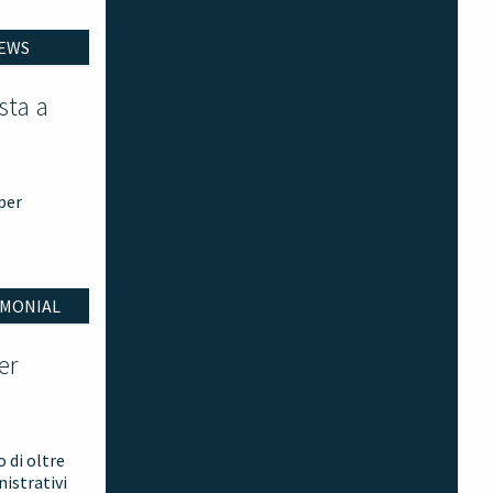
EWS
sta a
 per
IMONIAL
er
 di oltre
istrativi