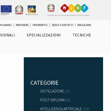
HI SIAMO
PARTNERS
PER MERITO
SEDI E CONTATTI
MAGAZINE
SIONALI
SPECIALIZZAZIONI
TECNICHE
CATEGORIE
DISTILLAZIONE
(1)
POST DIPLOMA
(5)
INTELLIGENZA ARTIFICIALE
(13)