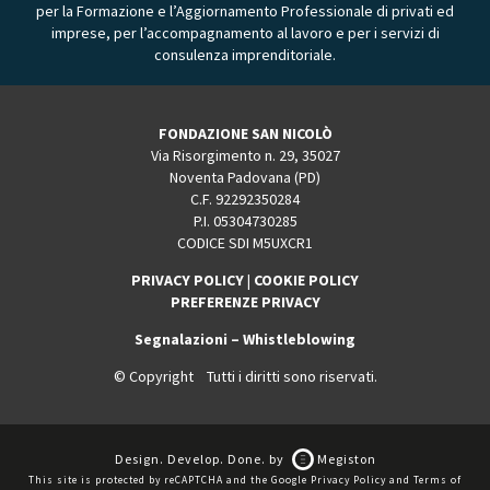
per la Formazione e l’Aggiornamento Professionale di privati ed
imprese, per l’accompagnamento al lavoro e per i servizi di
consulenza imprenditoriale.
FONDAZIONE SAN NICOLÒ
Via Risorgimento n. 29, 35027
Noventa Padovana (PD)
C.F. 92292350284
P.I. 05304730285
CODICE SDI M5UXCR1
PRIVACY POLICY
|
COOKIE POLICY
PREFERENZE PRIVACY
Segnalazioni – Whistleblowing
© Copyright Tutti i diritti sono riservati.
Design. Develop. Done. by
Megiston
This site is protected by reCAPTCHA and the Google
Privacy Policy
and
Terms of