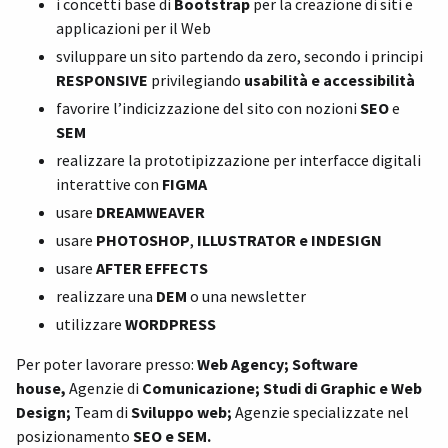
i concetti base di
Bootstrap
per la creazione di siti e
applicazioni per il Web
sviluppare un sito partendo da zero, secondo i principi
RESPONSIVE
privilegiando
usabilità e accessibilità
favorire l’indicizzazione del sito con nozioni
SEO
e
SEM
realizzare la prototipizzazione per interfacce digitali
interattive con
FIGMA
usare
DREAMWEAVER
usare
PHOTOSHOP
,
ILLUSTRATOR e INDESIGN
usare
AFTER EFFECTS
realizzare una
DEM
o una newsletter
utilizzare
WORDPRESS
Per poter lavorare presso:
Web Agency
; Software
house,
Agenzie di
Comunicazione;
Studi di Graphic e Web
Design;
Team di
Sviluppo web;
Agenzie specializzate nel
posizionamento
SEO e SEM.