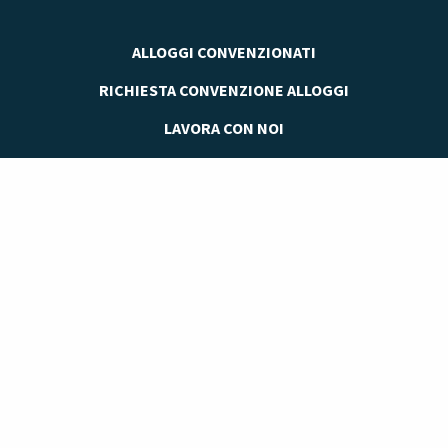
ALLOGGI CONVENZIONATI
RICHIESTA CONVENZIONE ALLOGGI
LAVORA CON NOI
STAGE NETWORK
SPORTELLO STUDENTI
Accademia delle Professioni è il Polo Didattico di riferimento in Italia
per la Formazione e l’Aggiornamento Professionale di privati ed
imprese, per l’accompagnamento al lavoro e per i servizi di
consulenza imprenditoriale.