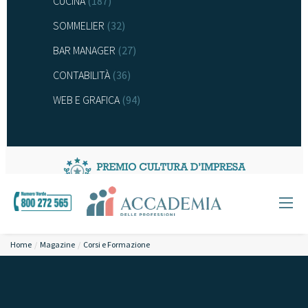
CUCINA
(187)
SOMMELIER
(32)
BAR MANAGER
(27)
CONTABILITÀ
(36)
WEB E GRAFICA
(94)
Home
Magazine
Corsi e Formazione