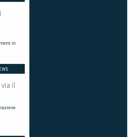
i
ement in
EWS
via il
rmazione