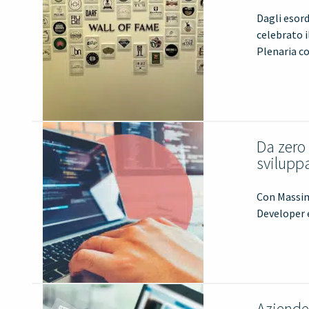
Dagli esord
celebrato i
Plenaria c
Da zero 
svilupp
Con Massim
Developer 
Aziende