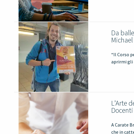
Da balle
Michael
“Il Corso p
aprirmi gli
L’Arte d
Docenti
A Carate Br
che in cat