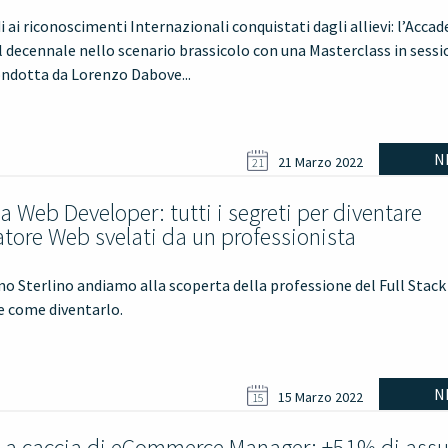
i ai riconoscimenti Internazionali conquistati dagli allievi: l’Acca
l decennale nello scenario brassicolo con una Masterclass in sess
ondotta da Lorenzo Dabove...
N
21 Marzo 2022
21
a Web Developer: tutti i segreti per diventare
atore Web svelati da un professionista
o Sterlino andiamo alla scoperta della professione del Full Stac
e come diventarlo.
N
15 Marzo 2022
15
 a caccia di eCommerce Manager: +51% di assu