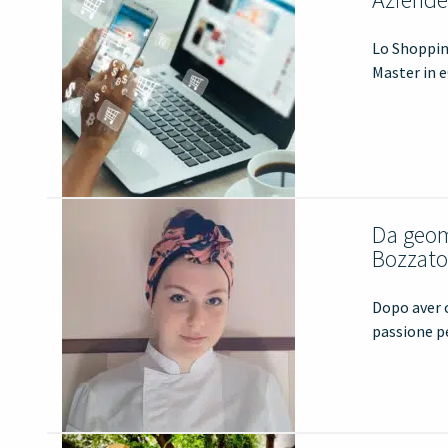
Lo Shopping
Master in 
Da geome
Bozzato
Dopo aver c
passione pe