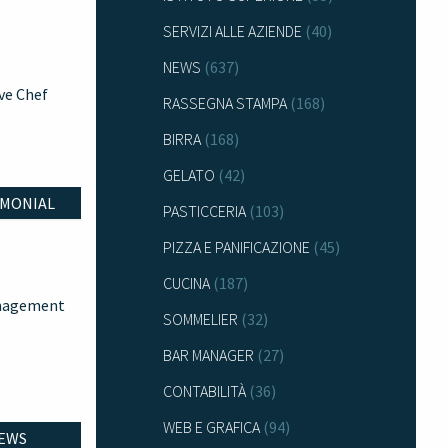
SERVIZI ALLE AZIENDE
(40)
NEWS
(637)
ive Chef
RASSEGNA STAMPA
(168)
BIRRA
(168)
GELATO
(42)
IMONIAL
PASTICCERIA
(103)
PIZZA E PANIFICAZIONE
(45)
CUCINA
(187)
anagement
SOMMELIER
(32)
BAR MANAGER
(27)
CONTABILITÀ
(36)
WEB E GRAFICA
(94)
EWS