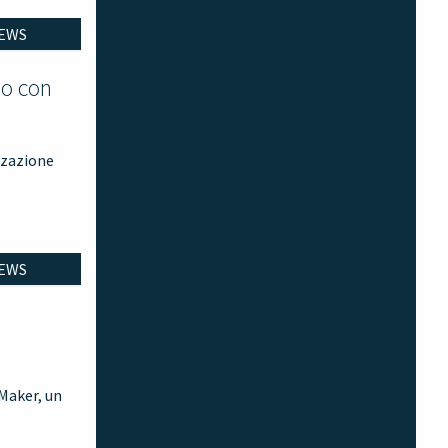
EWS
io con
izzazione
EWS
 Maker, un