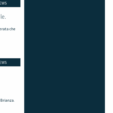
EWS
le.
serata che
EWS
 Brianza.