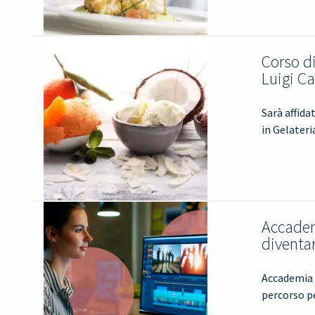
Corso di
Luigi C
Sarà affida
in Gelateri
Accademi
diventa
Accademia d
percorso pe