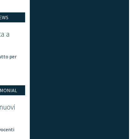
EWS
ta a
utto per
IMONIAL
 nuovi
Docenti