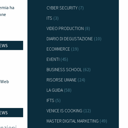
demia ha
CYBER SECURITY
(7)
ione
ITS
(3)
VIDEO PRODUCTION
(8)
DIARIO DI DEGUSTAZIONE
(10)
EWS
ECOMMERCE
(19)
EVENTI
(45)
BUSINESS SCHOOL
(62)
RISORSE UMANE
(24)
k Web
LA GUIDA
(58)
IFTS
(5)
VENICE IS COOKING
(12)
EWS
MASTER DIGITAL MARKETING
(49)
nzioni