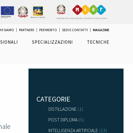
HI SIAMO
PARTNERS
PER MERITO
SEDI E CONTATTI
MAGAZINE
SIONALI
SPECIALIZZAZIONI
TECNICHE
CATEGORIE
DISTILLAZIONE
(1)
POST DIPLOMA
(5)
nale
INTELLIGENZA ARTIFICIALE
(13)