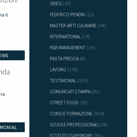
VIDEO
(47)
FEDERICO PENDIN
(12)
a il
MASTER ARTI CULINARIE
(34)
INTERNATIONAL
(14)
F&B MANAGEMENT
(24)
EWS
PASTA FRESCA
(8)
LAVORO
(176)
inda
TESTIMONIAL
(197)
COMUNICATI STAMPA
(91)
era
STREET FOOD
(18)
CORSI E FORMAZIONE
(634)
SCUOLE PROFESSIONALI
(39)
IMONIAL
ISTITUTO SUPERIORE
(55)