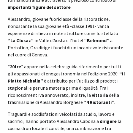
formandoli anche attraverso il prezioso contributo di
importanti figure del settore
.
Alessandro, giovane fuoriclasse della ristorazione,
nonostante la sua giovane età -classe 1991- vanta
esperienze di rilievo in note strutture come lo stellato
“La Clusaz”
in Valle d’Aosta e l’hotel
“Belmond”
a
Portofino, Ora dirige i fuochi di un incantevole ristorante
nel cuore di Genova.
“
20tre
” appare nella celebre guida riferimento per tutti
gli appassionati di enogastronomia nell’edizione 2020:
“Il
Piatto Michelin”
è attribuito per l’utilizzo di prodotti
stagionali e per una materia prima di qualità. Tra i
riconoscimenti va annoverato, inoltre, la
vittoria
della
trasmissione di Alessandro Borghese
“4 Ristoranti”
.
Traguardi e soddisfazioni veicolati da studio, lavoro e
sacrifici, hanno portato Alessandro Cabona a
dirigere
la
cucina di un locale il cui stile, una combinazione tra