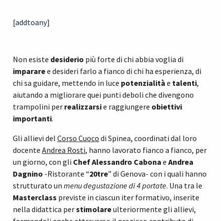
[addtoany]
Non esiste
desiderio
più forte di chi abbia voglia di
imparare
e desideri farlo a fianco di chi ha esperienza, di
chi sa guidare, mettendo in luce
potenzialità
e
talenti
,
aiutando a migliorare quei punti deboli che divengono
trampolini per
realizzarsi
e raggiungere
obiettivi
importanti
.
Gli allievi del
Corso Cuoco
di Spinea, coordinati dal loro
docente
Andrea Rosti
, hanno lavorato fianco a fianco, per
un giorno, con gli
Chef Alessandro Cabona
e
Andrea
Dagnino
-Ristorante “
20tre
” di Genova- con i quali hanno
strutturato un
menu degustazione di 4 portate
. Una tra le
Masterclass
previste in ciascun iter formativo, inserite
nella didattica per
stimolare
ulteriormente gli allievi,