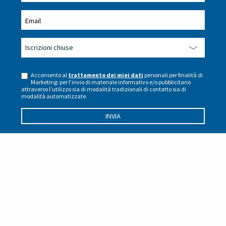
Acconsento al
trattamento dei miei dati
personali per finalità di
Marketing: per l’invio di materiale informativo e/o pubblicitario
attraverso l’utilizzo sia di modalità tradizionali di contatto sia di
modalità automatizzate.
Home
Magazine
Cucina
Masterclass sul “Menù Degustazione” per gli allievi del Corso per la Qualifica di
Cuoco