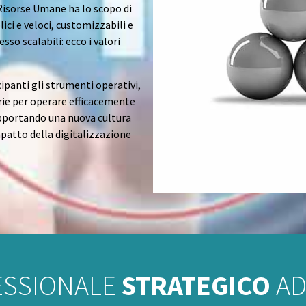
e Risorse Umane ha lo scopo di
ici e veloci, customizzabili e
so scalabili: ecco i valori
panti gli strumenti operativi,
rie per operare efficacemente
apportando una nuova cultura
impatto della digitalizzazione
ESSIONALE
STRATEGICO
AD