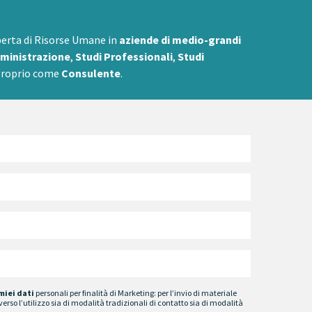
perta di Risorse Umane
in
aziende di medio-grandi
ministrazione
,
Studi Professionali
,
Studi
 proprio come
Consulente
.
miei dati
personali per finalità di Marketing: per l’invio di materiale
verso l’utilizzo sia di modalità tradizionali di contatto sia di modalità