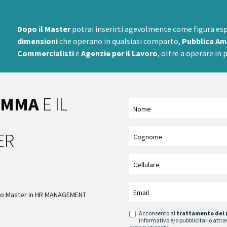
Dopo il Master
potrai inserirti agevolmente come figura es
dimensioni
che operano in qualsiasi comparto,
Pubblica Am
Commercialisti
e
Agenzie per il Lavoro
, oltre a operare in
AMMA
E IL
ER
imo Master in HR MANAGEMENT
Acconsento al
trattamento dei 
informativo e/o pubblicitario attra