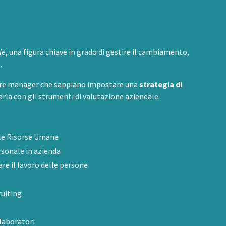
le
, una figura chiave in grado di gestire il cambiamento,
.
are manager che sappiano
impostare una
strategia di
arla con gli strumenti di valutazione aziendale.
lle Risorse Umane
rsonale in azienda
re il lavoro delle persone
ruiting
llaboratori