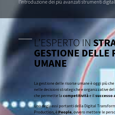
l’introduzione dei più avanzati strumenti digit
L’ESPERTO IN
STRA
GESTIONE DELLE 
UMANE
La gestione delle risorse umane è oggi più c
nelle decisioni strategiche e organizzative de
che permette la
competitività
e il
successo 
Uno degli assi portanti della Digital Transform
Production, è
People
, ovvero mettere le perso