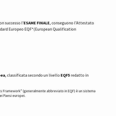
on successo l’
ESAME FINALE
, conseguono l’Attestato
ndard Europeo EQF*(European Qualification
pea
, classificata secondo un livello
EQF5
redatto in
ions Framework” (generalmente abbreviato in EQF) è un sistema
ei Paesi europei.