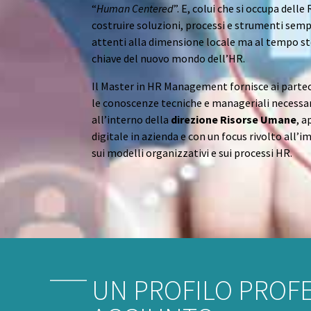
“
Human Centered
”. E, colui che si occupa dell
costruire soluzioni, processi e strumenti sempl
attenti alla dimensione locale ma al tempo stes
chiave del nuovo mondo dell’HR.
Il Master in HR Management fornisce ai parteci
le conoscenze tecniche e manageriali necessa
all’interno della
direzione Risorse Umane
, 
digitale in azienda e con un focus rivolto all’
sui modelli organizzativi e sui processi HR.
UN PROFILO PROF