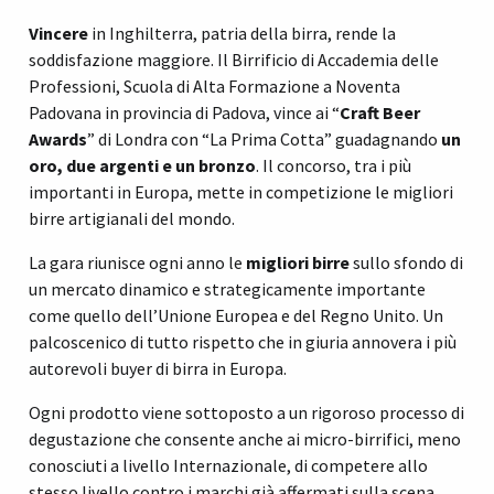
Vincere
in Inghilterra, patria della birra, rende la
soddisfazione maggiore.
Il Birrificio di Accademia delle
Professioni, Scuola di Alta Formazione a Noventa
Padovana in provincia di Padova, vince ai “
Craft Beer
Awards
” di Londra con “La Prima Cotta” guadagnando
un
oro, due argenti e un bronzo
. Il concorso, tra i più
importanti in Europa, mette in competizione le migliori
birre artigianali del mondo.
La gara riunisce ogni anno le
migliori birre
sullo sfondo di
un mercato dinamico e strategicamente importante
come quello dell’Unione Europea e del Regno Unito.
Un
palcoscenico di tutto rispetto che in giuria annovera i più
autorevoli buyer di birra in Europa.
Ogni prodotto viene sottoposto a un rigoroso processo di
degustazione che consente anche ai micro-birrifici, meno
conosciuti a livello Internazionale, di competere allo
stesso livello contro i marchi già affermati sulla scena