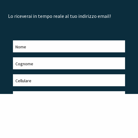
Lo riceverai in tempo reale al tuo indirizzo email!
Acconsento al
trattamento dei miei dati
personali per finalità di
Marketing: per l’invio di materiale informativo e/o pubblicitario