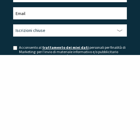
Acconsento al
trattamento dei miei dati
personali per finalità di
Marketing: per l’invio di materiale informativo e/o pubblicitario
attraverso l’utilizzo sia di modalità tradizionali di contatto sia di
modalità automatizzate.
Home
Magazine
Web e Grafica
Web Designer: chi è, di cosa si occupa e sbocchi lavorativi