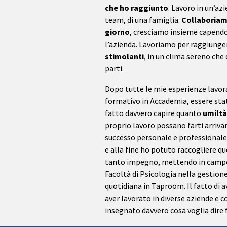
che ho raggiunto
. Lavoro in un’az
team, di una famiglia.
Collaboriam
giorno
, cresciamo insieme capendo
l’azienda. Lavoriamo per raggiung
stimolanti
, in un clima sereno che 
parti.
Dopo tutte le mie esperienze lavora
formativo in Accademia, essere st
fatto davvero capire quanto
umiltà
proprio lavoro possano farti arrivar
successo personale e professionale
e alla fine ho potuto raccogliere q
tanto impegno, mettendo in campo 
Facoltà di Psicologia nella gestione
quotidiana in Taproom. Il fatto di 
aver lavorato in diverse aziende e co
insegnato davvero cosa voglia dire 