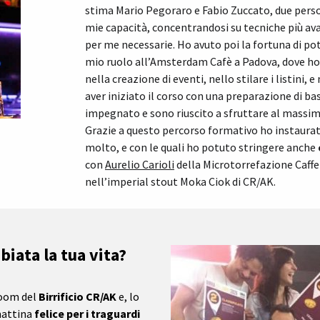
stima Mario Pegoraro e Fabio Zuccato, due pers
mie capacità, concentrandosi su tecniche più a
per me necessarie. Ho avuto poi la fortuna di po
mio ruolo all’Amsterdam Cafè a Padova, dove ho a
nella creazione di eventi, nello stilare i listini, e
aver iniziato il corso con una preparazione di ba
impegnato e sono riuscito a sfruttare al massim
Grazie a questo percorso formativo ho instaurat
molto, e con le quali ho potuto stringere anche
con
Aurelio Carioli
della Microtorrefazione Caffett
nell’imperial stout Moka Ciok di CR/AK.
iata la tua vita?
room del
Birrificio CR/AK
e, lo
mattina
felice per i traguardi