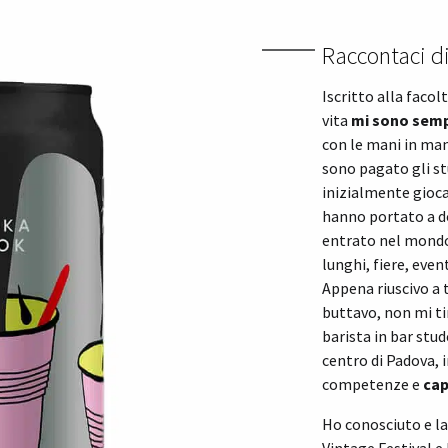
Raccontaci 
Iscritto alla facol
vita
mi sono semp
con le mani in man
sono pagato gli s
inizialmente gioca
hanno portato a 
entrato nel mondo 
lunghi, fiere, eve
Appena riuscivo a 
buttavo, non mi ti
barista in bar stud
centro di Padova, 
competenze e
cap
Ho conosciuto e la