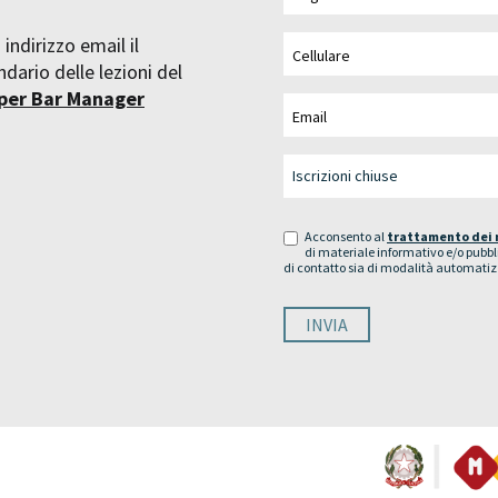
 indirizzo email il
dario delle lezioni del
 per Bar Manager
Acconsento al
trattamento dei 
di materiale informativo e/o pubbli
di contatto sia di modalità automatiz