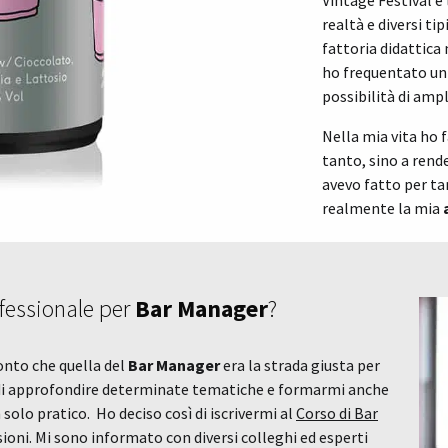
Vintage Festival e
realtà e diversi ti
fattoria didattica 
ho frequentato un 
possibilità di amp
Nella mia vita ho 
tanto, sino a rend
avevo fatto per t
realmente la mia
fessionale per
Bar Manager
?
onto che quella del
Bar Manager
era la strada giusta per
 di approfondire determinate tematiche e formarmi anche
 solo pratico. Ho deciso così di iscrivermi al
Corso di Bar
ioni. Mi sono informato con diversi colleghi ed esperti