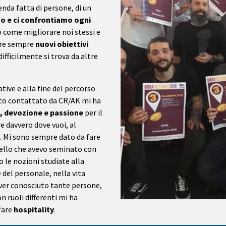
ienda fatta di persone, di un
o e ci confrontiamo ogni
 come migliorare noi stessi e
ere sempre
nuovi obiettivi
difficilmente si trova da altre
tive e alla fine del percorso
ato contattato da CR/AK mi ha
, devozione e passione
per il
e davvero dove vuoi, al
. Mi sono sempre dato da fare
uello che avevo seminato con
le nozioni studiate alla
 del personale, nella vita
aver conosciuto tante persone,
n ruoli differenti mi ha
fare
hospitality
.