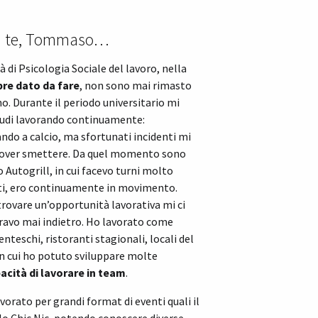
di te, Tommaso…
tà di Psicologia Sociale del lavoro, nella
re dato da fare
, non sono mai rimasto
o. Durante il periodo universitario mi
tudi lavorando continuamente:
ndo a calcio, ma sfortunati incidenti mi
dover smettere. Da quel momento sono
Autogrill, in cui facevo turni molto
nti, ero continuamente in movimento.
trovare un’opportunità lavorativa mi ci
ravo mai indietro. Ho lavorato come
enteschi, ristoranti stagionali, locali del
in cui ho potuto sviluppare molte
acità di lavorare in team
.
vorato per grandi format di eventi quali il