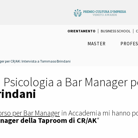
ORIENTAMENTO
BUSINESS SCHOOL
C
MASTER
PROFES
ager per CR/AK: Intervista a Tommaso Brindani
i Psicologia a Bar Manager p
indani
orso per Bar Manager
in Accademia mi hanno po
nager della Taproom di CR/AK
“