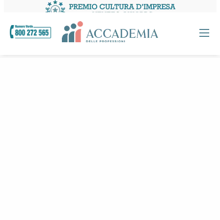
Home
Magazine
Cucina
“IL SOGNO” con “DIEFFE” Diventa Realtà
ALLOGGI CONVENZIONATI
RICHIESTA CONVENZIONE ALLOGGI
LAVORA CON NOI
STAGE NETWORK
SPORTELLO STUDENTI