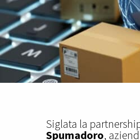
Siglata la partnersh
Spumadoro
, aziend