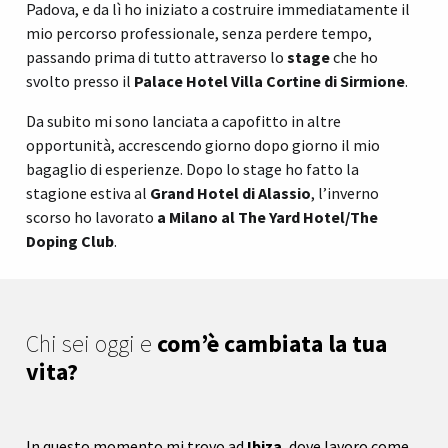
Padova, e da lì ho iniziato a costruire immediatamente il
mio percorso professionale, senza perdere tempo,
passando prima di tutto attraverso lo
stage
che ho
svolto presso il
Palace Hotel Villa Cortine di Sirmione
.
Da subito mi sono lanciata a capofitto in altre
opportunità, accrescendo giorno dopo giorno il mio
bagaglio di esperienze. Dopo lo stage ho fatto la
stagione estiva al
Grand Hotel di Alassio
, l’inverno
scorso ho lavorato
a Milano al The Yard Hotel/The
Doping Club
.
Chi sei oggi e
com’è cambiata la tua
vita?
In questo momento mi trovo ad
Ibiza
, dove lavoro come