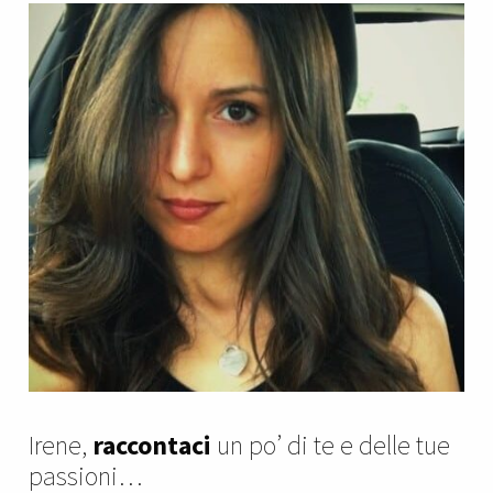
Irene,
raccontaci
un po’ di te e delle tue
passioni…