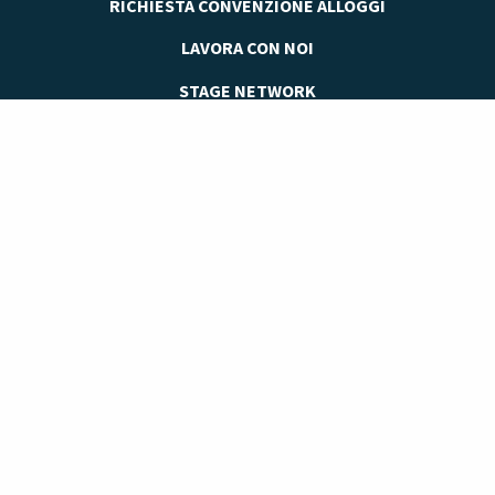
RICHIESTA CONVENZIONE ALLOGGI
LAVORA CON NOI
STAGE NETWORK
SPORTELLO STUDENTI
Accademia delle Professioni è il Polo Didattico di riferimento in Italia
per la Formazione e l’Aggiornamento Professionale di privati ed
imprese, per l’accompagnamento al lavoro e per i servizi di
consulenza imprenditoriale.
FONDAZIONE SAN NICOLÒ