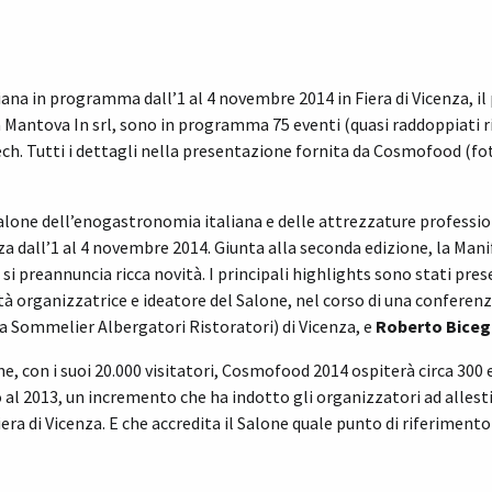
iana in programma dall’1 al 4 novembre 2014 in Fiera di Vicenza, i
à Mantova In srl, sono in programma 75 eventi (quasi raddoppiati r
 Tutti i dettagli nella presentazione fornita da Cosmofood (foto
alone dell’enogastronomia italiana e delle attrezzature professio
nza dall’1 al 4 novembre 2014. Giunta alla seconda edizione, la Ma
, si preannuncia ricca novità. I principali highlights sono stati pr
tà organizzatrice e ideatore del Salone, nel corso di una conferen
a Sommelier Albergatori Ristoratori) di Vicenza, e
Roberto Bicego
e, con i suoi 20.000 visitatori, Cosmofood 2014 ospiterà circa 300 
o al 2013, un incremento che ha indotto gli organizzatori ad allesti
iera di Vicenza. E che accredita il Salone quale punto di riferimen