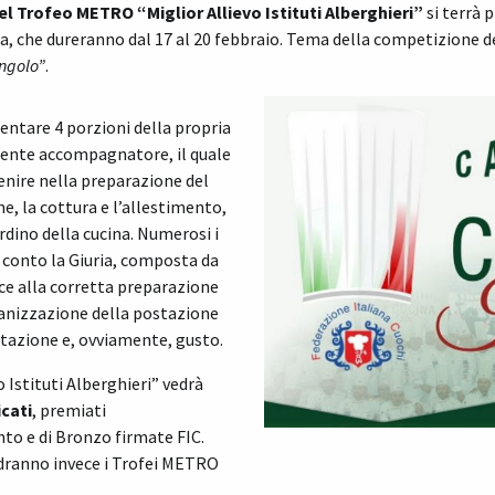
del Trofeo METRO
“Miglior Allievo Istituti Alberghieri”
si terrà 
a, che dureranno dal 17 al 20 febbraio. Tema della competizione d
ingolo”
.
sentare 4 porzioni della propria
ocente accompagnatore, il quale
nire nella preparazione del
ne, la cottura e l’allestimento,
iordino della cucina. Numerosi i
à conto la Giuria, composta da
ace alla corretta preparazione
ganizzazione della postazione
ntazione e, ovviamente, gusto.
Istituti Alberghieri” vedrà
icati
, premiati
to e di Bronzo firmate FIC.
andranno invece i Trofei METRO