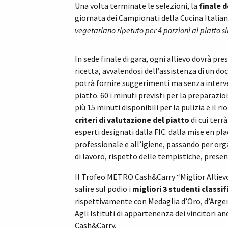
Una volta terminate le selezioni, la
finale 
giornata dei Campionati della Cucina Italian
vegetariano ripetuto per 4 porzioni al piatto s
In sede finale di gara, ogni allievo dovrà pre
ricetta, avvalendosi dell’assistenza di un d
potrà fornire suggerimenti ma senza interve
piatto. 60 i minuti previsti per la preparazio
più 15 minuti disponibili per la pulizia e il r
criteri di valutazione del piatto
di cui terr
esperti designati dalla FIC: dalla mise en pl
professionale e all’igiene, passando per or
di lavoro, rispetto delle tempistiche, prese
Il Trofeo METRO Cash&Carry “Miglior Allievo 
salire sul podio i
migliori 3 studenti classif
rispettivamente con Medaglia d’Oro, d’Argen
Agli Istituti di appartenenza dei vincitori 
Cash&Carry.