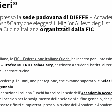
ieri”
presso la
sede padovana di DIEFFE
– Accadem
&Carry che eleggerà il Miglior Allievo degli Istit
a Cucina Italiana
organizzati dalla FIC
.
liana, la
FIC – Federazione Italiana Cuochi
ha indetto per il pross
ieri – Trofeo METRO Cash&Carry
, destinato a studenti iscritti al t
 – settore cucina.
cedere gli alunni, uno per regione, che avranno superato le
Selezi
 gennaio
.
derazione Italiana Cuochi ha scelto la sede dell’
Accademia Accad
ocation per lo svolgimento delle selezioni di fine gennaio, che 
essere rifiniti e impiattati presso la cucina dell’Accademia Accadem