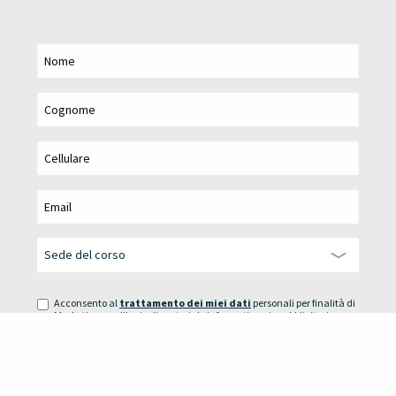
Acconsento al
trattamento dei miei dati
personali per finalità di
Marketing: per l’invio di materiale informativo e/o pubblicitario
attraverso l’utilizzo sia di modalità tradizionali di contatto sia di
modalità automatizzate.