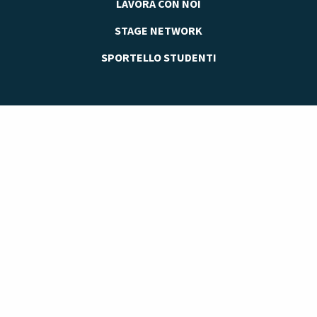
LAVORA CON NOI
STAGE NETWORK
SPORTELLO STUDENTI
Accademia delle Professioni è il Polo Didattico di riferimento in Italia
per la Formazione e l’Aggiornamento Professionale di privati ed
imprese, per l’accompagnamento al lavoro e per i servizi di
consulenza imprenditoriale.
FONDAZIONE SAN NICOLÒ
Via Risorgimento n. 29, 35027
Noventa Padovana (PD)