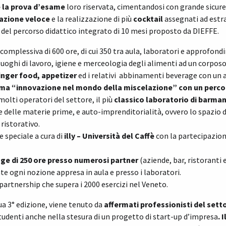
 la prova d’esame
loro riservata, cimentandosi con grande sicurez
razione veloce
e la realizzazione di più
cocktail
assegnati ad estr
 del percorso didattico integrato di 10 mesi proposto da DIEFFE.
 complessiva di 600 ore, di cui 350 tra aula, laboratori e approfond
 luoghi di lavoro, igiene e merceologia degli alimenti ad un corpos
finger food, appetizer
ed i relativi abbinamenti beverage con un 
ma “innovazione nel mondo della miscelazione” con un perco
molti operatori del settore, il più
classico laboratorio di barman
e delle materie prime, e auto-imprenditorialità, ovvero lo spazio
ristorativo.
 speciale a cura di
illy – Università del Caffè
con la partecipazione
ge di 250 ore presso numerosi
partner
(aziende, bar, ristoranti e
te ogni nozione appresa in aula e presso i laboratori.
artnership che supera i 2000 esercizi nel Veneto.
ua 3° edizione, viene tenuto da
affermati professionisti del sett
studenti anche nella stesura di un progetto di start-up d’impresa
. 