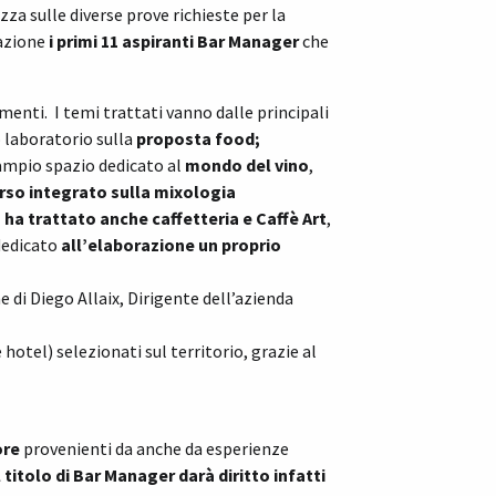
za sulle diverse prove richieste per la
azione
i primi 11 aspiranti Bar Manager
che
imenti. I temi trattati vanno dalle principali
o laboratorio sulla
proposta food;
ampio spazio dedicato al
mondo del vino
,
rso integrato sulla mixologia
 ha trattato anche caffetteria e Caffè Art
,
 dedicato
all’elaborazione un proprio
 di Diego Allaix, Dirigente dell’azienda
 hotel) selezionati sul territorio, grazie al
ore
provenienti da anche da esperienze
Il titolo di
Bar Manager
darà diritto infatti