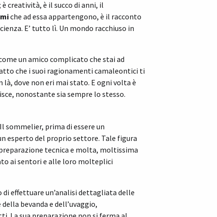
 creatività, è il succo di anni, il
umi
che ad essa appartengono, è il racconto
 scienza. E’ tutto lì. Un mondo racchiuso in
 come un amico complicato che stai ad
 fatto che i suoi ragionamenti camaleontici ti
là, dove non eri mai stato. E ogni volta è
pisce, nonostante sia sempre lo stesso.
Il sommelier, prima di essere un
n esperto del proprio settore. Tale figura
 preparazione tecnica e molta, moltissima
to ai sentori e alle loro molteplici
o di effettuare un’analisi dettagliata delle
 della bevanda e dell’uvaggio,
ti. La sua preparazione non si ferma al