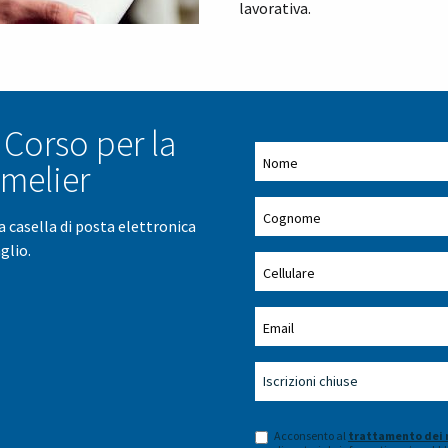
lavorativa.
 Corso per la
melier
ua casella di posta elettronica
glio.
Acconsento al
trattamento dei 