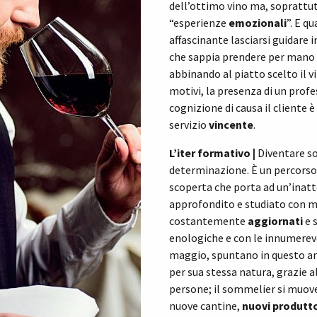
dell’ottimo vino ma, soprattut
“esperienze
emozionali
”. E q
affascinante lasciarsi guidare 
che sappia prendere per mano i
abbinando al piatto scelto il vi
motivi, la presenza di un profe
cognizione di causa il client
servizio
vincente
.
L’iter formativo |
Diventare so
determinazione. È un percorso 
scoperta che porta ad un’inatt
approfondito e studiato con me
costantemente
aggiornati
e s
enologiche e con le innumerevo
maggio, spuntano in questo am
per sua stessa natura, grazie a
persone; il sommelier si muov
nuove cantine,
nuovi produtto