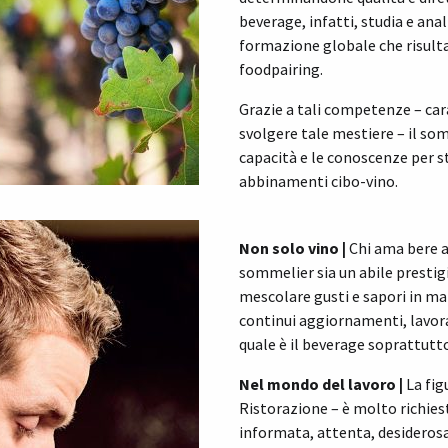
beverage, infatti, studia e an
formazione globale che risulta
foodpairing.
Grazie a tali competenze – car
svolgere tale mestiere – il so
capacità e le conoscenze per s
abbinamenti cibo-vino.
Non solo vino |
Chi ama bere a
sommelier sia un abile prestig
mescolare gusti e sapori in ma
continui aggiornamenti, lavor
quale è il beverage soprattutto
Nel mondo del lavoro |
La fig
Ristorazione – è molto richiest
informata, attenta, desiderosa