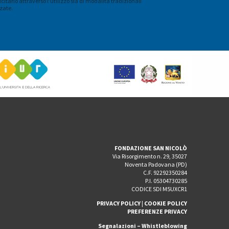
citario attraverso l’utilizzo sia di modalità tradizionali
zate.
FONDAZIONE SAN NICOLÒ
Via Risorgimento n. 29, 35027
Noventa Padovana (PD)
C.F. 92292350284
P.I. 05304730285
CODICE SDI M5UXCR1
PRIVACY POLICY
|
COOKIE POLICY
PREFERENZE PRIVACY
Segnalazioni – Whistleblowing