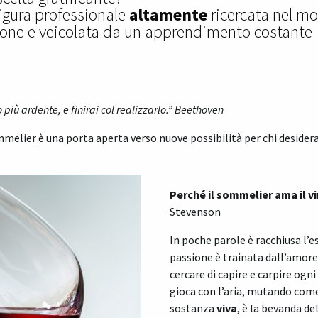
figura professionale
altamente
ricercata nel mo
one e veicolata da un apprendimento costante
o
più ardente, e finirai col realizzarlo.”
Beethoven
ommelier
è una porta aperta verso nuove possibilità per chi desider
Perché il sommelier ama il vi
Stevenson
In poche parole è racchiusa l’es
passione è trainata dall’amore 
cercare di capire e carpire ogn
gioca con l’aria, mutando come
sostanza
viva
, è la bevanda de