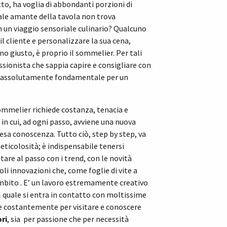
to, ha voglia di abbondanti porzioni di
uale amante della tavola non trova
in un viaggio sensoriale culinario? Qualcuno
l cliente e personalizzare la sua cena,
no giusto, è proprio il sommelier. Per tali
ssionista che sappia capire e consigliare con
e è assolutamente fondamentale per un
mmelier richiede costanza, tenacia e
in cui, ad ogni passo, avviene una nuova
esa conoscenza. Tutto ciò, step by step, va
ticolosità; è indispensabile tenersi
tare al passo con i trend, con le novità
li innovazioni che, come foglie di vite a
bito . E’ un lavoro estremamente creativo
l quale si entra in contatto con moltissime
e costantemente per visitare e conoscere
ri
, sia per passione che per necessità