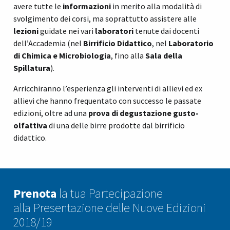
avere tutte le
informazioni
in merito alla modalità di
svolgimento dei corsi, ma soprattutto assistere alle
lezioni
guidate nei vari
laboratori
tenute dai docenti
dell’Accademia (nel
Birrificio
Didattico
, nel
Laboratorio
di Chimica e
Microbiologia
, fino alla
Sala della
Spillatura
).
Arricchiranno l’esperienza gli interventi di allievi ed ex
allievi che hanno frequentato con successo le passate
edizioni, oltre ad una
prova di degustazione gusto-
olfattiva
di una delle birre prodotte dal birrificio
didattico.
Prenota
la tua Partecipazione
alla Presentazione delle Nuove Edizioni
2018/19