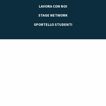
LAVORA CON NOI
STAGE NETWORK
SPORTELLO STUDENTI
Accademia delle Professioni è il Polo Didattico di riferimento in Italia
per la Formazione e l’Aggiornamento Professionale di privati ed
imprese, per l’accompagnamento al lavoro e per i servizi di
consulenza imprenditoriale.
FONDAZIONE SAN NICOLÒ
Via Risorgimento n. 29, 35027