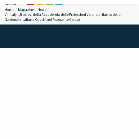
Home
Magazine
News
Vinitaly, gli allievi della Accademia delle Professioni Verona al fianco della
Nazionale Italiana Cuochi nel Ristorante Goloso
ALLOGGI CONVENZIONATI
RICHIESTA CONVENZIONE ALLOGGI
LAVORA CON NOI
STAGE NETWORK
SPORTELLO STUDENTI