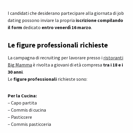
I candidati che desiderano partecipare alla giornata di job
dating possono inviare la propria
iscrizione
compilando
il form
dedicato
entro venerdì 16 marzo
.
Le figure professionali richieste
La campagna di recruiting per lavorare presso i
ristoranti
Big Mamma
è rivolta a giovani di età compresa
tra i 18 e i
30 anni
.
Le
figure professionali
richieste sono:
Per la Cucina:
– Capo partita
– Commis di cucina
– Pasticcere
– Commis pasticceria