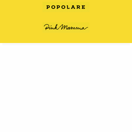
Home
Magazine
News
Colosso Francese della Ristorazione all’Accademia per selezionare lo staff di
Londra e Parigi
ALLOGGI CONVENZIONATI
RICHIESTA CONVENZIONE ALLOGGI