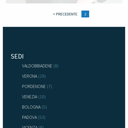
< PRECEDENTE
2
SEDI
VALDOBBIADENE
(8)
VERONA
(19)
PORDENONE
(7)
VENEZIA
(10)
BOLOGNA
(5)
PADOVA
(53)
VICENZA
(8)