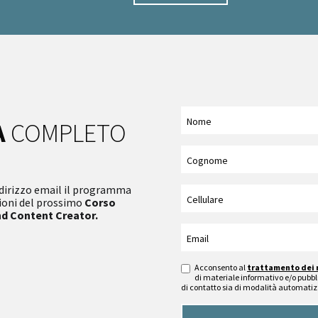
A
COMPLETO
indirizzo email il programma
zioni del prossimo
Corso
d Content Creator.
Acconsento al
trattamento dei 
di materiale informativo e/o pubbli
di contatto sia di modalità automatiz