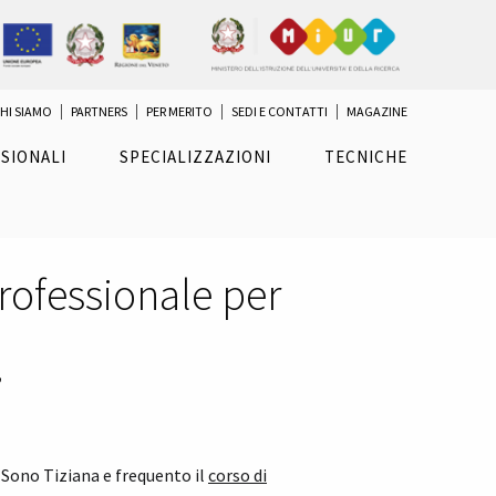
HI SIAMO
PARTNERS
PER MERITO
SEDI E CONTATTI
MAGAZINE
SIONALI
SPECIALIZZAZIONI
TECNICHE
Professionale per
”
Sono
Tiziana e f
requento il
corso di