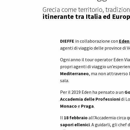
Grecia come territorio, tradizio
itinerante tra Italia ed Euro
DIEFFE
in collaborazione con
Eden
agenti di viaggio delle province di 
Ogni anno il tour operator Eden Vi
propri agenti di viaggio un’esperie
Mediterraneo
, ma non attraverso 
sala.
Per il 2019 Eden ha pensato a un
Go
Accademia delle Professioni
di L
Monaco
e
Praga
.
Il
18 febbraio
all’Accademia circa q
sapori ellenici
. A guidarli, gli chef 