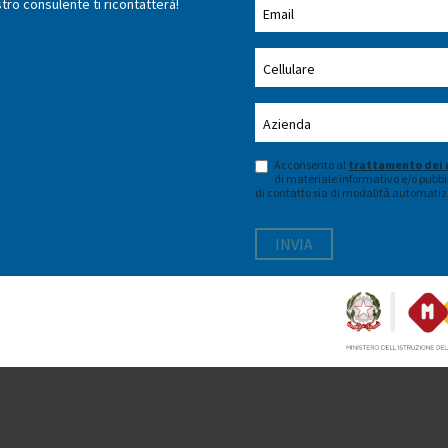
stro consulente ti ricontatterà!
Acconsento al
trattamento dei 
di materiale informativo e/o pubbli
di contatto sia di modalità automatiz