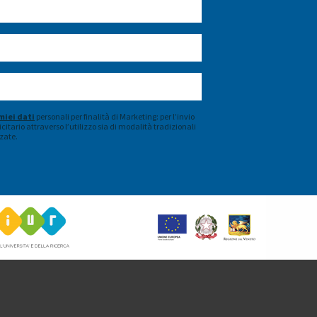
miei dati
personali per finalità di Marketing: per l’invio
citario attraverso l’utilizzo sia di modalità tradizionali
zate.