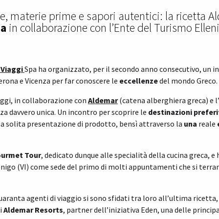
ne, materie prime e sapori autentici: la ricetta 
pa
in collaborazione con l’Ente del Turismo Ellen
 Viaggi
Spa ha organizzato, per il secondo anno consecutivo, un inc
Verona e Vicenza per far conoscere le
eccellenze
del mondo Greco.
aggi, in collaborazione con
Aldemar
(catena alberghiera greca) e l
nza davvero unica. Un incontro per scoprire le
destinazioni preferi
la solita presentazione di prodotto, bensì attraverso la
una
reale
urmet Tour
, dedicato dunque alle specialità della cucina greca, e h
onigo (VI)
come sede del primo di molti appuntamenti che si terrann
uaranta agenti di viaggio si sono sfidati tra loro all’ultima ricett
di
Aldemar Resorts
, partner dell’iniziativa Eden, una delle princip