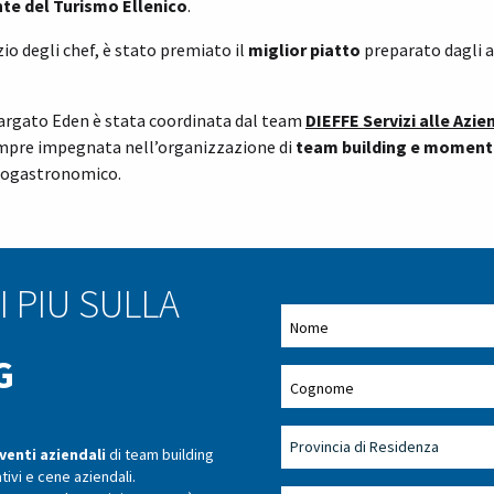
te del Turismo Ellenico
.
zio degli chef, è stato premiato il
miglior piatto
preparato dagli a
argato Eden è stata coordinata dal team
DIEFFE Servizi alle Azie
 sempre impegnata nell’organizzazione di
team building e momenti
enogastronomico.
I PIU SULLA
G
venti aziendali
di team building
tivi e cene aziendali.