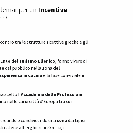
Aldemar per un
Incentive
ico
ontro tra le strutture ricettive greche e gli
’
Ente del Turismo Ellenico
, fanno vivere ai
te
dal pubblico nella zona
del
esperienza in cucina
e la fase conviviale in
a scelto l’
Accademia delle Professioni
o nelle varie città d’Europa tra cui
a, creando e condividendo una
cena
dai tipici
ali catene alberghiere in Grecia, e