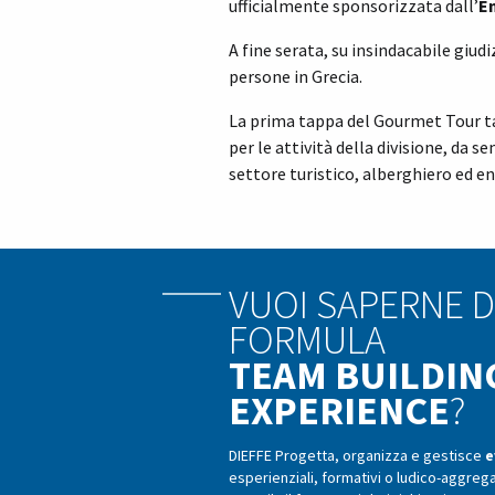
ufficialmente sponsorizzata dall’
En
A fine serata, su insindacabile giudi
persone in Grecia.
La prima tappa del Gourmet Tour t
per le attività della divisione, da
settore turistico, alberghiero ed 
VUOI SAPERNE D
FORMULA
TEAM BUILDIN
EXPERIENCE
?
DIEFFE Progetta, organizza e gestisce
e
esperienziali, formativi o ludico-aggrega