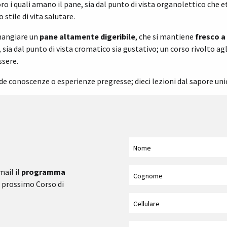
oro i quali amano il pane, sia dal punto di vista organolettico che e
tile di vita salutare.
 mangiare un
pane altamente digeribile
, che si mantiene
fresco a
ia dal punto di vista cromatico sia gustativo; un corso rivolto agl
ssere.
ede conoscenze o esperienze pregresse; dieci lezioni dal sapore uni
o
mail il
programma
l prossimo Corso di