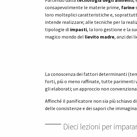
Partendo dalla
tecnologia degli alimenti
,
consapevolmente le materie prime,
farine
s
loro molteplici caratteristiche e, soprattutto
intende realizzare; alle tecniche per la real
tipologie di
impasti
, la loro gestione e la s
magico mondo del
lievito madre
, anzi dei l
La conoscenza dei fattori determinanti (tem
forti, più o meno raffinate, tutte parimenti v
gli elaborati; un approccio non convenzionale
Affinché il panificatore non sia più schiavo
delle consistenze e dei sapori che immagina
Dieci lezioni per imparar