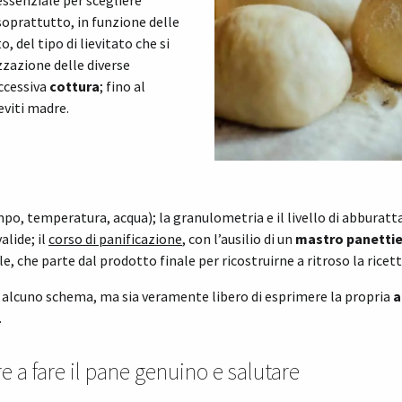
 essenziale per scegliere
oprattutto, in funzione delle
, del tipo di lievitato che si
izzazione delle diverse
uccessiva
cottura
; fino al
ieviti madre.
po, temperatura, acqua); la granulometria e il livello di abburatt
alide; il
corso di panificazione
, con l’ausilio di un
mastro panetti
, che parte dal prodotto finale per ricostruirne a ritroso la ricett
 di alcuno schema, ma sia veramente libero di esprimere la propria
a
.
e a fare il pane genuino e salutare