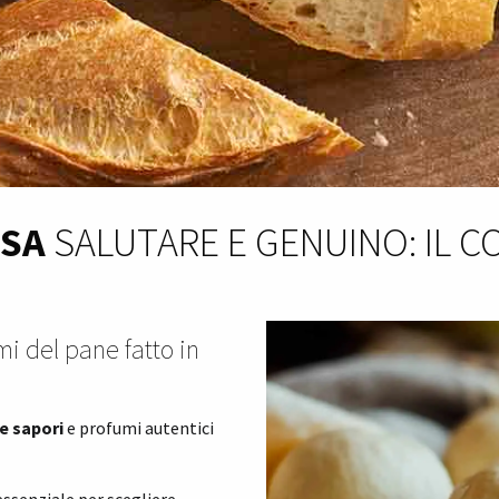
ASA
SALUTARE E GENUINO: IL C
mi del pane fatto in
re sapori
e profumi autentici