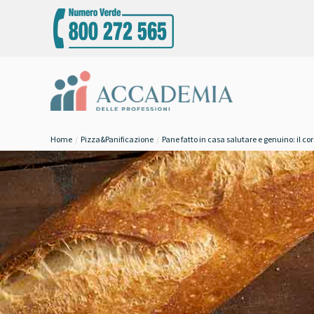
Home
Pizza&Panificazione
Pane fatto in casa salutare e genuino: il cor