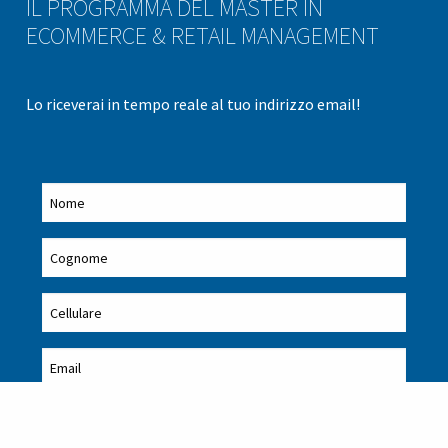
IL PROGRAMMA DEL MASTER IN
ECOMMERCE & RETAIL MANAGEMENT
Lo riceverai in tempo reale al tuo indirizzo email!
Acconsento al
trattamento dei miei dati
personali per finalità di
Marketing: per l’invio di materiale informativo e/o pubblicitario
attraverso l’utilizzo sia di modalità tradizionali di contatto sia di