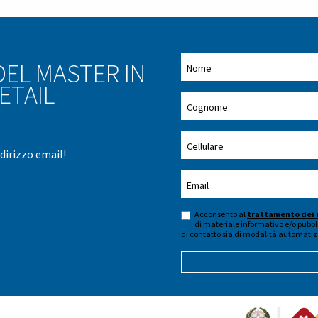
EL MASTER IN
ETAIL
ndirizzo email!
Acconsento al
trattamento dei 
di materiale informativo e/o pubbli
di contatto sia di modalità automatiz