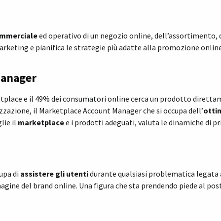
ommerciale
ed operativo di un negozio online, dell’assortimento, d
eting e pianifica le strategie più adatte alla promozione online 
Manager
etplace e il 49% dei consumatori online cerca un prodotto dirett
lizzazione, il Marketplace Account Manager che si occupa dell’
otti
lie il
marketplace
e i prodotti adeguati, valuta le dinamiche di pric
cupa di
assistere gli utenti
durante qualsiasi problematica legata 
agine del brand online. Una figura che sta prendendo piede al pos