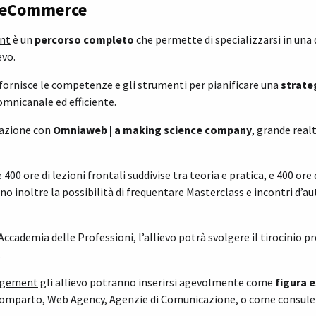
n eCommerce
nt
è un
percorso completo
che permette di specializzarsi in una 
evo.
 fornisce le competenze e gli strumenti per pianificare una
strate
omnicanale ed efficiente.
razione con
Omniaweb | a making science company
, grande real
400 ore di lezioni frontali suddivise tra teoria e pratica, e 400 ore 
ranno inoltre la possibilità di frequentare Masterclass e incontri d’
Accademia delle Professioni, l’allievo potrà svolgere il tirocinio p
.
agement
gli allievo potranno inserirsi agevolmente come
figura 
 comparto, Web Agency, Agenzie di Comunicazione, o come consule