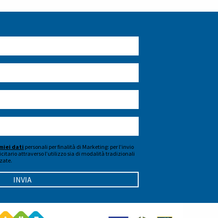
miei dati
personali per finalità di Marketing: per l’invio
citario attraverso l’utilizzo sia di modalità tradizionali
zate.