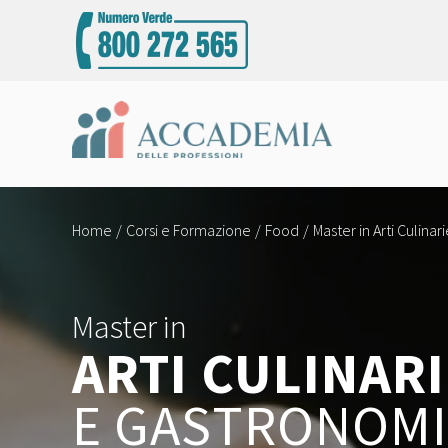
Home
Corsi e Formazione
Food
Master in Arti Culina
Master in
ARTI CULINARI
E GASTRONOM