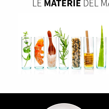
LE
MATERIE
DEL M