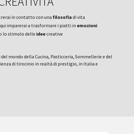
CREATIVITÀ
trerai in contatto con una
filosofia
di vita
 qui imparerai a trasformare i piatti in
emozioni
o lo stimolo delle
idee
creative
i
del mondo della Cucina, Pasticceria, Sommellerie e del
 di tirocinio in realtà di prestigio, in Italia e